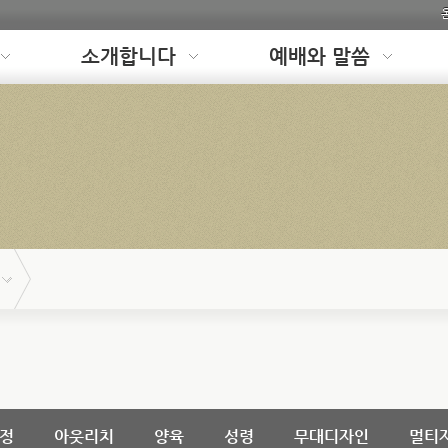
소개합니다
예배와 말씀
정
아웃리치
양육
성령
무대디자인
멀티