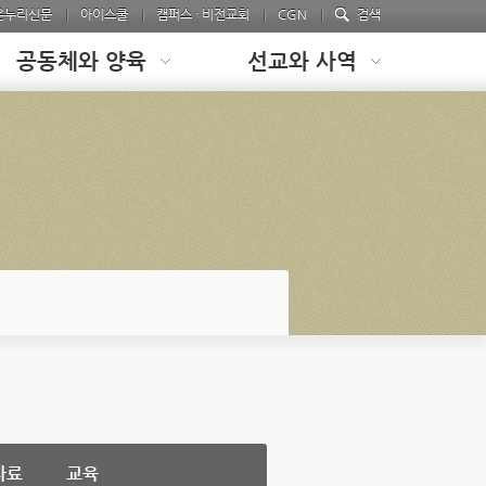
온누리신문
아이스쿨
캠퍼스 · 비전교회
CGN
검색
공동체와 양육
선교와 사역
자료
교육