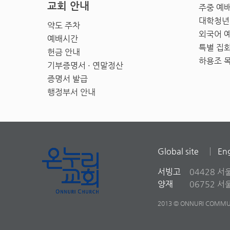
교회 안내
주중 예
대학청년
약도 주차
외국어 
예배시간
특별 집
헌금 안내
하용조 
기부증명서 · 연말정산
증명서 발급
행정부서 안내
Global site
Eng
서빙고
04428 서
양재
06752 
2013 © ONNURI COMMUN