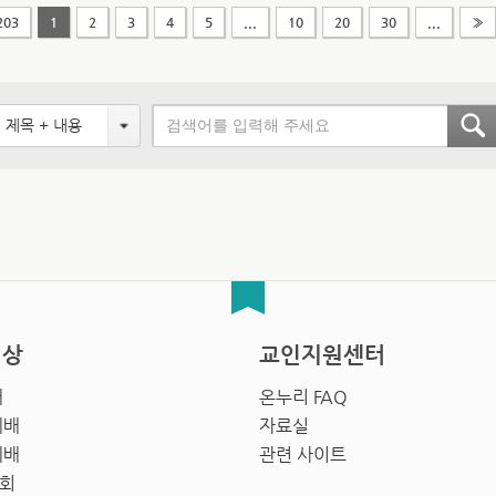
203
1
2
3
4
5
...
10
20
30
...
»
제목 + 내용
영상
교인지원센터
배
온누리 FAQ
예배
자료실
예배
관련 사이트
회