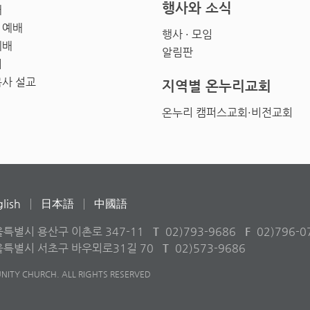
행사와 소식
배
 예배
행사 · 모임
예배
알림판
회
목사 설교
지역별 온누리교회
온누리 캠퍼스교회·비전교회
lish
日本語
中國語
울특별시 용산구 이촌로 347-11
T
02)793-9686
F
02)796-0
서울특별시 서초구 바우뫼로31길 70
T
02)573-9686
ITY CHURCH. ALL RIGHTS RESERVED