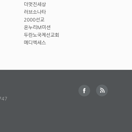
더멋진세상
러브소나타
2000선교
온누리M미션
두란노국제선교회
메디엑세스
747