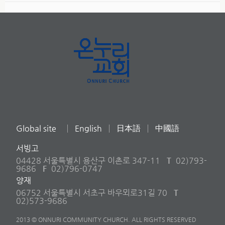
Global site
English
日本語
中國語
서빙고
04428 서울특별시 용산구 이촌로 347-11
T
02)793-
9686
F
02)796-0747
양재
06752 서울특별시 서초구 바우뫼로31길 70
T
02)573-9686
2013 © ONNURI COMMUNITY CHURCH. ALL RIGHTS RESERVED