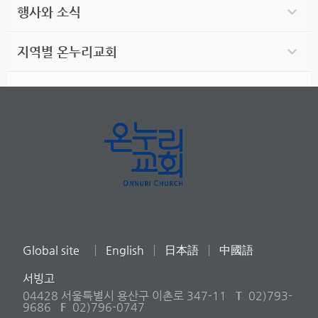
행사와 소식
지역별 온누리교회
Global site
English
日本語
中國語
서빙고
04428 서울특별시 용산구 이촌로 347-11
T
02)793-
9686
F
02)796-0747