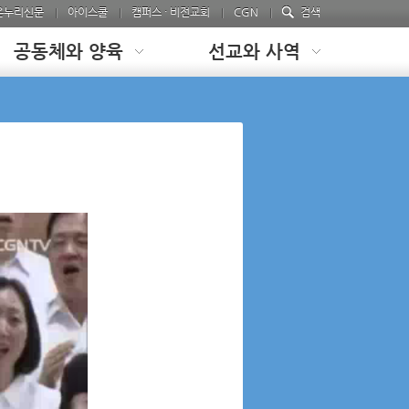
온누리신문
아이스쿨
캠퍼스 · 비전교회
CGN
검색
공동체와 양육
선교와 사역