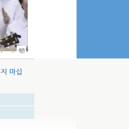
7
히지 마십