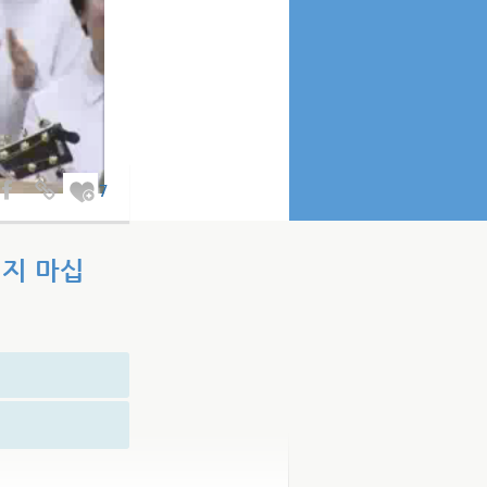
7
히지 마십