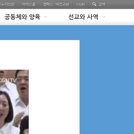
온누리신문
아이스쿨
캠퍼스 · 비전교회
CGN
검색
공동체와 양육
선교와 사역