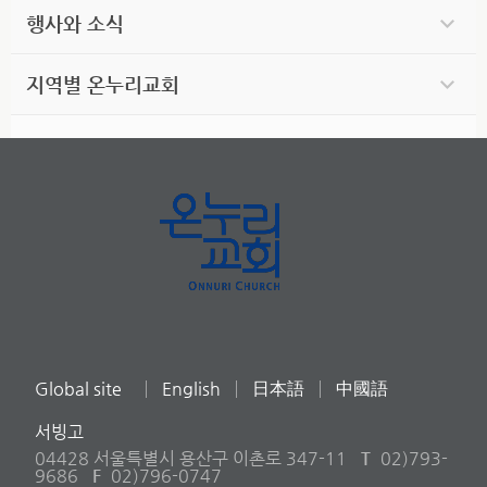
행사와 소식
지역별 온누리교회
Global site
English
日本語
中國語
서빙고
04428 서울특별시 용산구 이촌로 347-11
T
02)793-
9686
F
02)796-0747